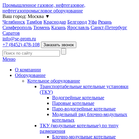
Промышленное газовое, нефтегазовое,
нефтегазопромысловое оборудование
Ваш город:
Москва
▼
Челябинск
Тамбов
Краснодар
Белгород
Уфа
Рязань
Симферополь
Тюмень
Казань
Ярославль
Санкт-Петербург
Саратов
info@se-prom.ru
+7 (8452) 478-108
Заказать звонок
Меню
О компании
Оборудование
Котельное оборудование
Транспортабельные котельные установки
(ТКУ)
Водогрейные котельные
Паровые котельные
Паро-водогрейные котельные
Модельный ряд блочно-модульных
котельных
ТКУ (модульные котельные) по типу
размещения
Блочно-модульные котельные