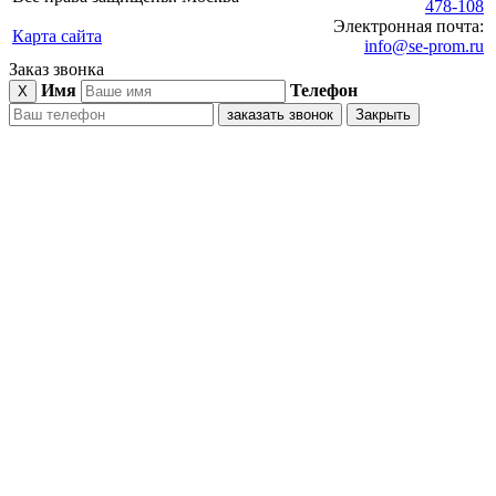
478-108
Электронная почта:
Карта сайта
info@se-prom.ru
Заказ звонка
Имя
Телефон
X
заказать звонок
Закрыть
блочно-
модульные
котельные
газовое
оборудование
дымовые
трубы
пункты
учета
расхода
газа
котельные
нефтяное
оборудование
автоматизированные
газораспределительные
станции
АГРС
нефтегазовое