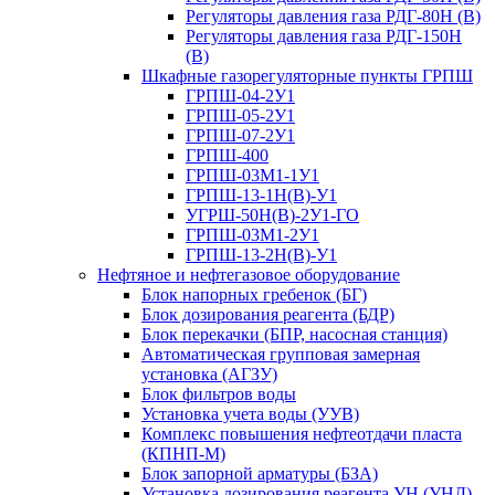
Регуляторы давления газа РДГ-80Н (В)
Регуляторы давления газа РДГ-150Н
(В)
Шкафные газорегуляторные пункты ГРПШ
ГРПШ-04-2У1
ГРПШ-05-2У1
ГРПШ-07-2У1
ГРПШ-400
ГРПШ-03М1-1У1
ГРПШ-13-1Н(В)-У1
УГРШ-50Н(В)-2У1-ГО
ГРПШ-03М1-2У1
ГРПШ-13-2Н(В)-У1
Нефтяное и нефтегазовое оборудование
Блок напорных гребенок (БГ)
Блок дозирования реагента (БДР)
Блок перекачки (БПР, насосная станция)
Автоматическая групповая замерная
установка (АГЗУ)
Блок фильтров воды
Установка учета воды (УУВ)
Комплекс повышения нефтеотдачи пласта
(КПНП-М)
Блок запорной арматуры (БЗА)
Установка дозирования реагента УН (УНД)