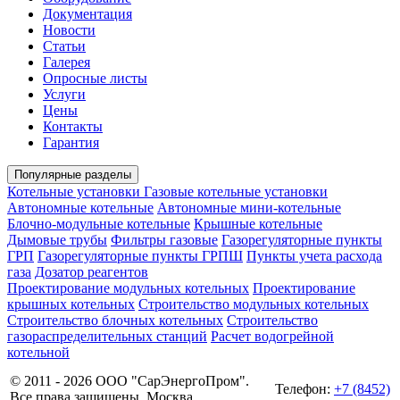
Документация
Новости
Статьи
Галерея
Опросные листы
Услуги
Цены
Контакты
Гарантия
Популярные разделы
Котельные установки
Газовые котельные установки
Автономные котельные
Автономные мини-котельные
Блочно-модульные котельные
Крышные котельные
Дымовые трубы
Фильтры газовые
Газорегуляторные пункты
ГРП
Газорегуляторные пункты ГРПШ
Пункты учета расхода
газа
Дозатор реагентов
Проектирование модульных котельных
Проектирование
крышных котельных
Строительство модульных котельных
Строительство блочных котельных
Строительство
газораспределительных станций
Расчет водогрейной
котельной
© 2011 - 2026 ООО "СарЭнергоПром".
Телефон:
+7 (8452)
Все права защищены. Москва