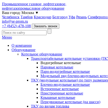
Промышленное газовое, нефтегазовое,
нефтегазопромысловое оборудование
Ваш город:
Москва
▼
Челябинск
Тамбов
Краснодар
Белгород
Уфа
Рязань
Симферопо
info@se-prom.ru
+7 (8452) 478-108
Заказать звонок
Меню
О компании
Оборудование
Котельное оборудование
Транспортабельные котельные установки (ТК
Водогрейные котельные
Паровые котельные
Паро-водогрейные котельные
Модельный ряд блочно-модульных коте
ТКУ (модульные котельные) по типу размеще
Блочно-модульные котельные
Встроенные котельные
Пристроенные котельные
Крышные котельные
Передвижные котельные (на шасси)
ТКУ по видам топлива