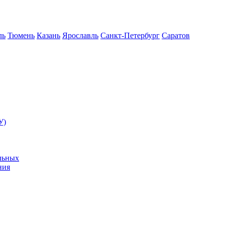
ль
Тюмень
Казань
Ярославль
Санкт-Петербург
Саратов
У)
льных
ния