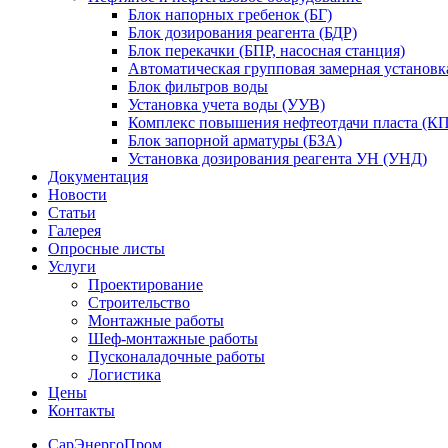
Блок напорных гребенок (БГ)
Блок дозирования реагента (БДР)
Блок перекачки (БПР, насосная станция)
Автоматическая групповая замерная установк
Блок фильтров воды
Установка учета воды (УУВ)
Комплекс повышения нефтеотдачи пласта (
Блок запорной арматуры (БЗА)
Установка дозирования реагента УН (УНД)
Документация
Новости
Статьи
Галерея
Опросные листы
Услуги
Проектирование
Строительство
Монтажные работы
Шеф-монтажные работы
Пусконаладочные работы
Логистика
Цены
Контакты
СарЭнергоПром