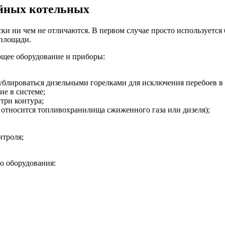
йных котельных
 ни чем не отличаются. В первом случае просто используется
 площади.
ющее оборудование и приборы:
ублироваться дизельными горелками для исключения перебоев в 
е в системе;
три контура;
т относится топливохранилища сжиженного газа или дизеля);
нтроля;
о оборудования: