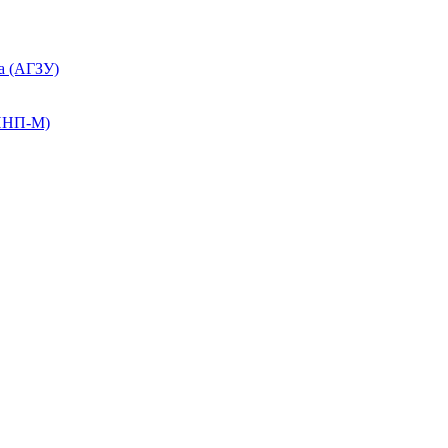
а (АГЗУ)
КПНП-М)