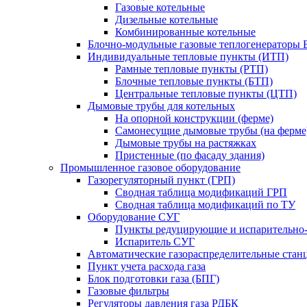
Газовые котельные
Дизельные котельные
Комбинированные котельные
Блочно-модульные газовые теплогенераторы 
Индивидуальные тепловые пункты (ИТП)
Рамные тепловые пункты (РТП)
Блочные тепловые пункты (БТП)
Центральные тепловые пункты (ЦТП)
Дымовые трубы для котельных
На опорной конструкции (ферме)
Самонесущие дымовые трубы (на ферме
Дымовые трубы на растяжках
Пристенные (по фасаду здания)
Промышленное газовое оборудование
Газорегуляторный пункт (ГРП)
Сводная таблица модификаций ГРП
Сводная таблица модификаций по ТУ
Оборудование СУГ
Пункты редуцирующие и испарительно
Испаритель СУГ
Автоматические газораспределительные ста
Пункт учета расхода газа
Блок подготовки газа (БПГ)
Газовые фильтры
Регуляторы давления газа РДБК