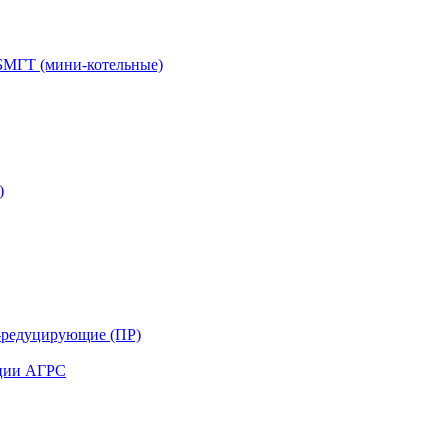
БМГТ (мини-котельные)
)
-редуцирующие (ПР)
нции АГРС