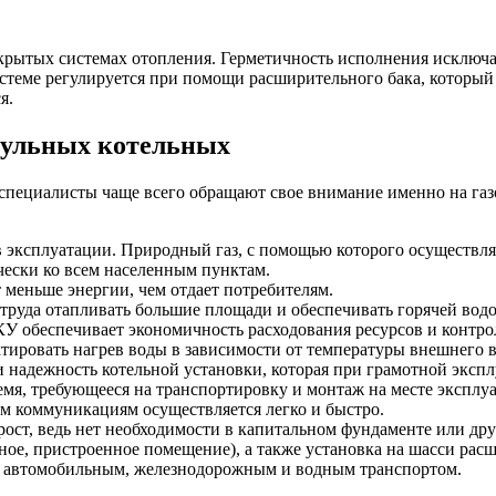
рытых системах отопления. Герметичность исполнения исключае
истеме регулируется при помощи расширительного бака, которы
я.
дульных котельных
специалисты чаще всего обращают свое внимание именно на газ
эксплуатации. Природный газ, с помощью которого осуществляе
чески ко всем населенным пунктам.
 меньше энергии, чем отдает потребителям.
труда отапливать большие площади и обеспечивать горячей водо
У обеспечивает экономичность расходования ресурсов и контрол
тировать нагрев воды в зависимости от температуры внешнего в
и надежность котельной установки, которая при грамотной экспл
мя, требующееся на транспортировку и монтаж на месте эксплу
м коммуникациям осуществляется легко и быстро.
рост, ведь нет необходимости в капитальном фундаменте или др
ное, пристроенное помещение), а также установка на шасси рас
а автомобильным, железнодорожным и водным транспортом.