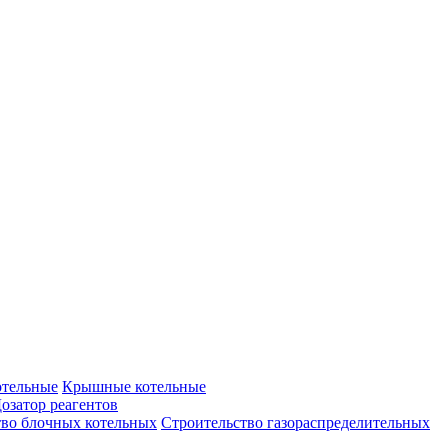
отельные
Крышные котельные
озатор реагентов
тво блочных котельных
Строительство газораспределительных