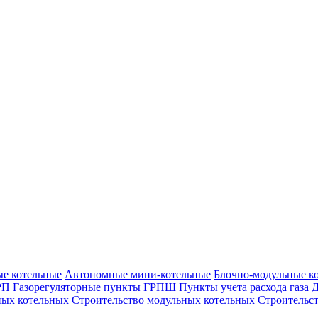
е котельные
Автономные мини-котельные
Блочно-модульные к
РП
Газорегуляторные пункты ГРПШ
Пункты учета расхода газа
Д
ых котельных
Строительство модульных котельных
Строительс