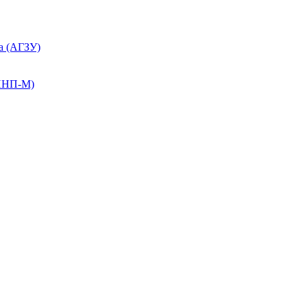
а (АГЗУ)
КПНП-М)