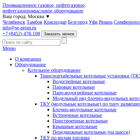
Промышленное газовое, нефтегазовое,
нефтегазопромысловое оборудование
Ваш город:
Москва
▼
Челябинск
Тамбов
Краснодар
Белгород
Уфа
Рязань
Симферопо
info@se-prom.ru
+7 (8452) 478-108
Заказать звонок
Меню
О компании
Оборудование
Котельное оборудование
Транспортабельные котельные установки (ТК
Водогрейные котельные
Паровые котельные
Паро-водогрейные котельные
Модельный ряд блочно-модульных коте
ТКУ (модульные котельные) по типу размеще
Блочно-модульные котельные
Встроенные котельные
Пристроенные котельные
Крышные котельные
Передвижные котельные (на шасси)
ТКУ по видам топлива