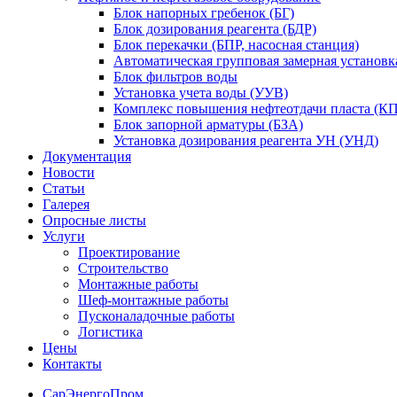
Блок напорных гребенок (БГ)
Блок дозирования реагента (БДР)
Блок перекачки (БПР, насосная станция)
Автоматическая групповая замерная установк
Блок фильтров воды
Установка учета воды (УУВ)
Комплекс повышения нефтеотдачи пласта (
Блок запорной арматуры (БЗА)
Установка дозирования реагента УН (УНД)
Документация
Новости
Статьи
Галерея
Опросные листы
Услуги
Проектирование
Строительство
Монтажные работы
Шеф-монтажные работы
Пусконаладочные работы
Логистика
Цены
Контакты
СарЭнергоПром