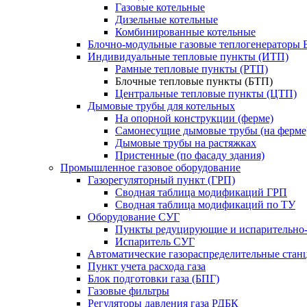
Газовые котельные
Дизельные котельные
Комбинированные котельные
Блочно-модульные газовые теплогенераторы 
Индивидуальные тепловые пункты (ИТП)
Рамные тепловые пункты (РТП)
Блочные тепловые пункты (БТП)
Центральные тепловые пункты (ЦТП)
Дымовые трубы для котельных
На опорной конструкции (ферме)
Самонесущие дымовые трубы (на ферме
Дымовые трубы на растяжках
Пристенные (по фасаду здания)
Промышленное газовое оборудование
Газорегуляторный пункт (ГРП)
Сводная таблица модификаций ГРП
Сводная таблица модификаций по ТУ
Оборудование СУГ
Пункты редуцирующие и испарительно
Испаритель СУГ
Автоматические газораспределительные ста
Пункт учета расхода газа
Блок подготовки газа (БПГ)
Газовые фильтры
Регуляторы давления газа РДБК