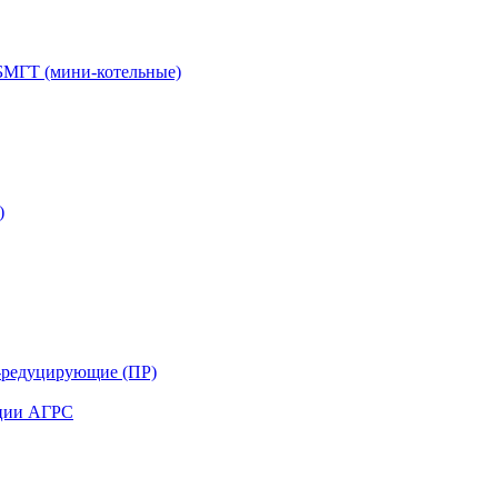
БМГТ (мини-котельные)
)
-редуцирующие (ПР)
нции АГРС