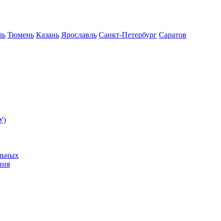
ль
Тюмень
Казань
Ярославль
Санкт-Петербург
Саратов
У)
льных
ния