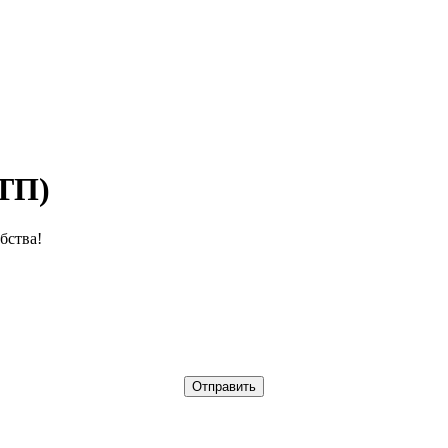
ТП)
бства!