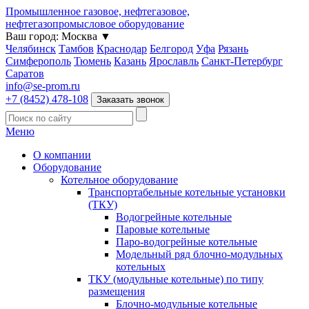
Промышленное газовое, нефтегазовое,
нефтегазопромысловое оборудование
Ваш город:
Москва
▼
Челябинск
Тамбов
Краснодар
Белгород
Уфа
Рязань
Симферополь
Тюмень
Казань
Ярославль
Санкт-Петербург
Саратов
info@se-prom.ru
+7 (8452) 478-108
Заказать звонок
Меню
О компании
Оборудование
Котельное оборудование
Транспортабельные котельные установки
(ТКУ)
Водогрейные котельные
Паровые котельные
Паро-водогрейные котельные
Модельный ряд блочно-модульных
котельных
ТКУ (модульные котельные) по типу
размещения
Блочно-модульные котельные