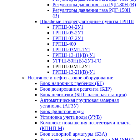
Регуляторы давления газа РДГ-80Н (В)
Регуляторы давления газа РДГ-150Н
(В)
Шкафные газорегуляторные пункты ГРПШ
ГРПШ-04-2У1
ГРПШ-05-2У1
ГРПШ-07-2У1
ГРПШ-400
ГРПШ-03М1-1У1
ГРПШ-13-1Н(В)-У1
УГРШ-50Н(В)-2У1-ГО
ГРПШ-03М1-2У1
ГРПШ-13-2Н(В)-У1
Нефтяное и нефтегазовое оборудование
Блок напорных гребенок (БГ)
Блок дозирования реагента (БДР)
Блок перекачки (БПР, насосная станция)
Автоматическая групповая замерная
установка (АГЗУ)
Блок фильтров воды
Установка учета воды (УУВ)
Комплекс повышения нефтеотдачи пласта
(КПНП-М)
Блок запорной арматуры (БЗА)
Установка дозирования реагента УН (УНД)