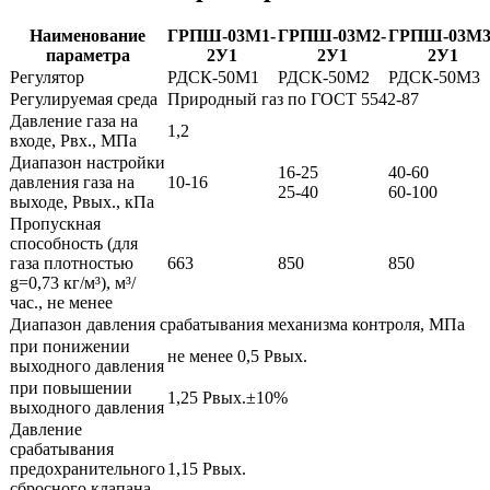
Наименование
ГРПШ-03М1-
ГРПШ-03М2-
ГРПШ-03М3
параметра
2У1
2У1
2У1
Регулятор
РДСК-50М1
РДСК-50М2
РДСК-50М3
Регулируемая среда
Природный газ по ГОСТ 5542-87
Давление газа на
1,2
входе, Рвх., МПа
Диапазон настройки
16-25
40-60
давления газа на
10-16
25-40
60-100
выходе, Рвых., кПа
Пропускная
способность (для
газа плотностью
663
850
850
g=0,73 кг/м³), м³/
час., не менее
Диапазон давления срабатывания механизма контроля, МПа
при понижении
не менее 0,5 Рвых.
выходного давления
при повышении
1,25 Рвых.±10%
выходного давления
Давление
срабатывания
предохранительного
1,15 Рвых.
сбросного клапана,