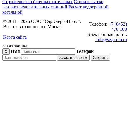
Строительство блочных котельных
Строительство
газораспределительных станций
Расчет водогрейной
котельной
© 2011 - 2026 ООО "СарЭнергоПром".
Телефон:
+7 (8452)
Все права защищены. Москва
478-108
Электронная почта:
Карта сайта
info@se-prom.ru
Заказ звонка
Имя
Телефон
X
заказать звонок
Закрыть
блочно-
модульные
котельные
газовое
оборудование
дымовые
трубы
пункты
учета
расхода
газа
котельные
нефтяное