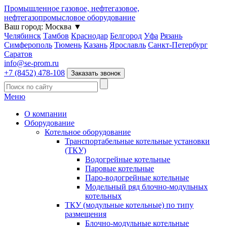
Промышленное газовое, нефтегазовое,
нефтегазопромысловое оборудование
Ваш город:
Москва
▼
Челябинск
Тамбов
Краснодар
Белгород
Уфа
Рязань
Симферополь
Тюмень
Казань
Ярославль
Санкт-Петербург
Саратов
info@se-prom.ru
+7 (8452) 478-108
Заказать звонок
Меню
О компании
Оборудование
Котельное оборудование
Транспортабельные котельные установки
(ТКУ)
Водогрейные котельные
Паровые котельные
Паро-водогрейные котельные
Модельный ряд блочно-модульных
котельных
ТКУ (модульные котельные) по типу
размещения
Блочно-модульные котельные