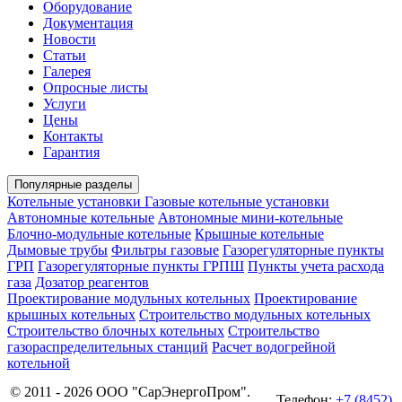
Оборудование
Документация
Новости
Статьи
Галерея
Опросные листы
Услуги
Цены
Контакты
Гарантия
Популярные разделы
Котельные установки
Газовые котельные установки
Автономные котельные
Автономные мини-котельные
Блочно-модульные котельные
Крышные котельные
Дымовые трубы
Фильтры газовые
Газорегуляторные пункты
ГРП
Газорегуляторные пункты ГРПШ
Пункты учета расхода
газа
Дозатор реагентов
Проектирование модульных котельных
Проектирование
крышных котельных
Строительство модульных котельных
Строительство блочных котельных
Строительство
газораспределительных станций
Расчет водогрейной
котельной
© 2011 - 2026 ООО "СарЭнергоПром".
Телефон:
+7 (8452)