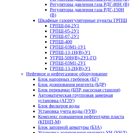
Регуляторы давления газа РДГ-80Н (В)
Регуляторы давления газа РДГ-150Н
(В)
Шкафные газорегуляторные пункты ГРПШ
ГРПШ-04-2У1
ГРПШ-05-2У1
ГРПШ-07-2У1
ГРПШ-400
ГРПШ-03М1-1У1
ГРПШ-13-1Н(В)-У1
УГРШ-50Н(В)-2У1-ГО
ГРПШ-03М1-2У1
ГРПШ-13-2Н(В)-У1
Нефтяное и нефтегазовое оборудование
Блок напорных гребенок (БГ)
Блок дозирования реагента (БДР)
Блок перекачки (БПР, насосная станция)
Автоматическая групповая замерная
установка (АГЗУ)
Блок фильтров воды
Установка учета воды (УУВ)
Комплекс повышения нефтеотдачи пласта
(КПНП-М)
Блок запорной арматуры (БЗА)
Установка дозирования реагента УН (УНД)