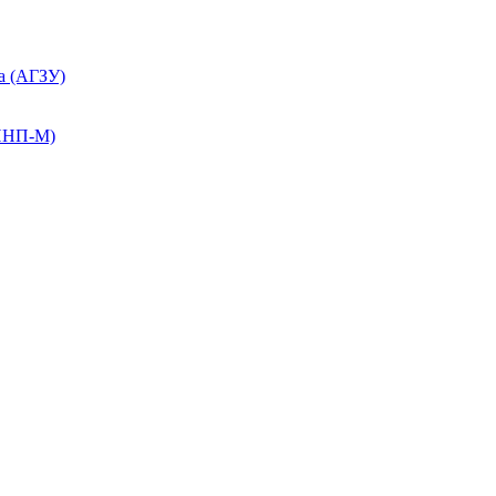
а (АГЗУ)
КПНП-М)