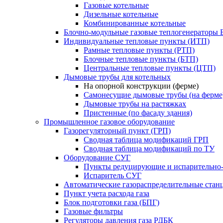
Газовые котельные
Дизельные котельные
Комбинированные котельные
Блочно-модульные газовые теплогенераторы 
Индивидуальные тепловые пункты (ИТП)
Рамные тепловые пункты (РТП)
Блочные тепловые пункты (БТП)
Центральные тепловые пункты (ЦТП)
Дымовые трубы для котельных
На опорной конструкции (ферме)
Самонесущие дымовые трубы (на ферме
Дымовые трубы на растяжках
Пристенные (по фасаду здания)
Промышленное газовое оборудование
Газорегуляторный пункт (ГРП)
Сводная таблица модификаций ГРП
Сводная таблица модификаций по ТУ
Оборудование СУГ
Пункты редуцирующие и испарительно
Испаритель СУГ
Автоматические газораспределительные ста
Пункт учета расхода газа
Блок подготовки газа (БПГ)
Газовые фильтры
Регуляторы давления газа РДБК