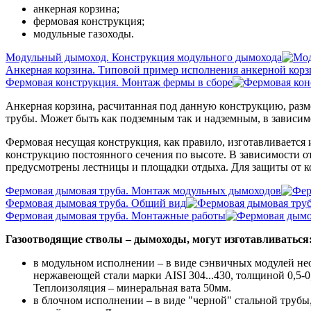
анкерная корзина;
фермовая конструкция;
модульные газоходы.
Модульный дымоход. Конструкция модульного дымохода
Анкерная корзина. Типовой пример исполнения анкерной кор
Фермовая конструкция. Монтаж фермы в сборе
Анкерная корзина, расчитанная под данную конструкцию, разм
трубы. Может быть как подземным так и надземным, в зависим
Фермовая несущая конструкция, как правило, изготавливается 
конструкцию постоянного сечения по высоте. В зависимости о
предусмотрены лестницы и площадки отдыха. Для защиты от 
Фермовая дымовая труба. Монтаж модульных дымоходов
Фермовая дымовая труба. Общий вид
Фермовая дымовая труба. Монтажные работы
Газоотводящие стволы – дымоходы, могут изготавливаться
в модульном исполнении – в виде сэнвичных модулей не
нержавеющей стали марки AISI 304...430, толщиной 0,5-
Теплоизоляция – минеральная вата 50мм.
в блочном исполнении – в виде "черной" стальной труб