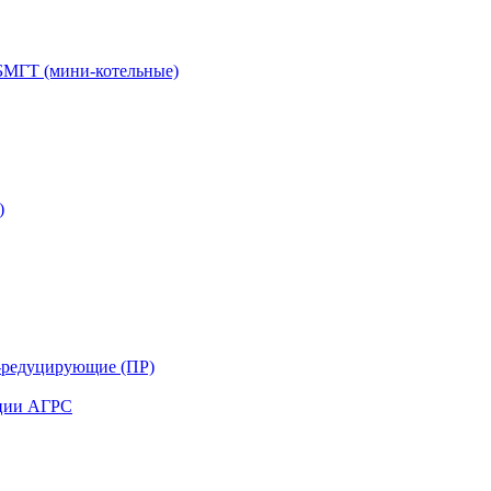
БМГТ (мини-котельные)
)
-редуцирующие (ПР)
нции АГРС