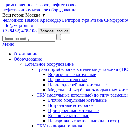
Промышленное газовое, нефтегазовое,
нефтегазопромысловое оборудование
Ваш город:
Москва
▼
Челябинск
Тамбов
Краснодар
Белгород
Уфа
Рязань
Симферопо
info@se-prom.ru
+7 (8452) 478-108
Заказать звонок
Меню
О компании
Оборудование
Котельное оборудование
Транспортабельные котельные установки (ТК
Водогрейные котельные
Паровые котельные
Паро-водогрейные котельные
Модельный ряд блочно-модульных коте
ТКУ (модульные котельные) по типу размеще
Блочно-модульные котельные
Встроенные котельные
Пристроенные котельные
Крышные котельные
Передвижные котельные (на шасси)
ТКУ по видам топлива