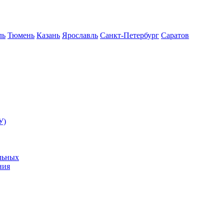
ль
Тюмень
Казань
Ярославль
Санкт-Петербург
Саратов
У)
льных
ния