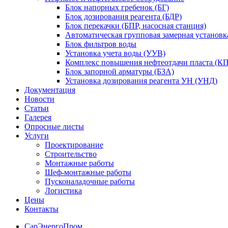
Блок напорных гребенок (БГ)
Блок дозирования реагента (БДР)
Блок перекачки (БПР, насосная станция)
Автоматическая групповая замерная установк
Блок фильтров воды
Установка учета воды (УУВ)
Комплекс повышения нефтеотдачи пласта (
Блок запорной арматуры (БЗА)
Установка дозирования реагента УН (УНД)
Документация
Новости
Статьи
Галерея
Опросные листы
Услуги
Проектирование
Строительство
Монтажные работы
Шеф-монтажные работы
Пусконаладочные работы
Логистика
Цены
Контакты
СарЭнергоПром